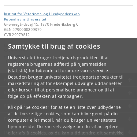
Institut for Veterinær- og Husdyrvidenskab
Københavns Universitet
Grønnegårdsvej 15, 1870 Frederiksberg C
GLN 5790000299379
CVR 29979812
Samtykke til brug af cookies
Kontakt:
Sekretariatet
ivh-mail
@
sund
.
ku
.
dk
Universitetet bruger tredjepartsprodukter til at
Tlf:
+45 35 33 27 60
registrere brugernes adfærd på hjemmesiden
(statistik) for løbende at forbedre vores service.
Desuden bruger universitetet tredjepartsprodukter til
KØBENHAVNS UNIVERSITET
markedsføring af for eksempel udvalgte uddannelser
eller kurser, til at personalisere annoncer og til at
KONTAKT
følge op på effekten af kampagner.
SERVICES
Klik på "Se cookies" for at se en liste over udbyderne
af de forskellige cookies, som kan blive gemt på din
FOR STUDERENDE OG ANSATTE
computer eller mobil, når du bruger universitetets
hjemmeside. Du kan selv vælge om du vil acceptere
JOB OG KARRIERE
eller afslå cookies, og du kan altid ændre dit samtykke