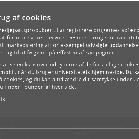
rug af cookies
tredjepartsprodukter til at registrere brugernes adfæ
e at forbedre vores service. Desuden bruger universitet
il markedsføring af for eksempel udvalgte uddannelser e
r og til at følge op på effekten af kampagner.
or at se en liste over udbyderne af de forskellige cooki
 mobil, når du bruger universitetets hjemmeside. Du k
slå cookies, og du kan altid ændre dit samtykke under
Co
 finder i bunden af hver side.
tik
NTAKT
FOR STUDERENDE OG
ANSATTE
d vej