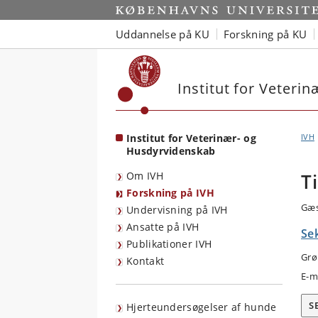
Start
Uddannelse på KU
Forskning på KU
Institut for Veteri
Institut for Veterinær- og
IVH
Husdyrvidenskab
Om IVH
T
Forskning på IVH
Gæs
Undervisning på IVH
Ansatte på IVH
Se
Publikationer IVH
Grø
Kontakt
E-m
S
Hjerteundersøgelser af hunde