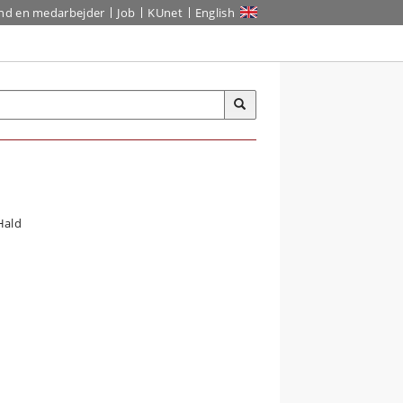
ind en medarbejder
Job
KUnet
English