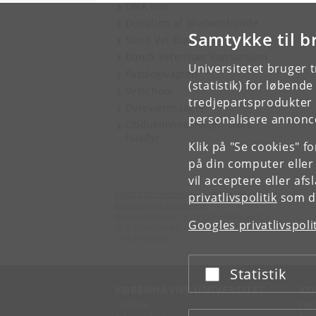
DNA test
Donation af anatomihunde
Samtykke til b
Sund Vet Diagnostik
Dansk Veterinær Konsortium
Universitetet bruger 
Patologivagten
(statistik) for løbend
Vetschool
tredjepartsprodukter t
Dyreværnssager
personalisere annonce
Obduktionsservice - Store
husdyr
Klik på "Se cookies" f
på din computer eller
vil acceptere eller af
Institut for Veterinær- og Husdyrvidenskab
privatlivspolitik
som du
Københavns Universitet
Grønnegårdsvej 15, 1870 Frederiksberg C
Googles privatlivspoli
GLN 5790000299379
CVR 29979812
Statistik
Acceptér eller afslå
KØBENHAVNS UNIVERSITET
KO
Ledelse
Fin