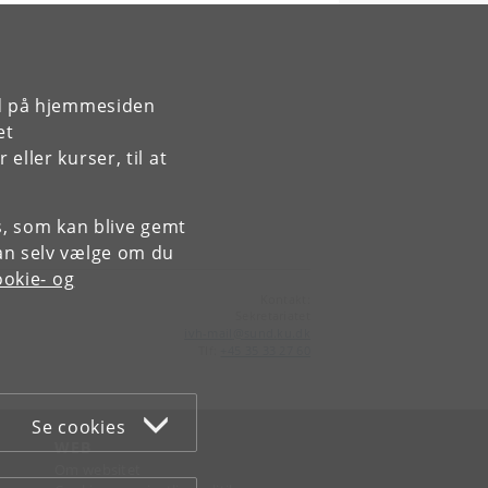
rd på hjemmesiden
et
ller kurser, til at
es, som kan blive gemt
an selv vælge om du
okie- og
Kontakt:
Sekretariatet
ivh-mail
@
sund
.
ku
.
dk
Tlf:
+45 35 33 27 60
Se cookies
WEB
Om websitet