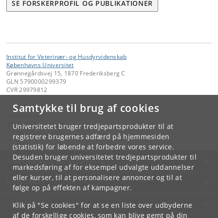
SE FORSKERPROFIL OG PUBLIKATIONER
Institut for Veterinær- og Husdyrvidenskab
Københavns Universitet
Grønnegårdsvej 15, 1870 Frederiksberg C
GLN 5790000299379
CVR 29979812
Samtykke til brug af cookies
Kontakt:
Sekretariatet
ivh-mail
@
sund
.
ku
.
dk
Universitetet bruger tredjepartsprodukter til at
Tlf:
+45 35 33 27 60
registrere brugernes adfærd på hjemmesiden
(statistik) for løbende at forbedre vores service.
Desuden bruger universitetet tredjepartsprodukter til
KØBENHAVNS UNIVERSITET
markedsføring af for eksempel udvalgte uddannelser
eller kurser, til at personalisere annoncer og til at
KONTAKT
følge op på effekten af kampagner.
SERVICES
Klik på "Se cookies" for at se en liste over udbyderne
af de forskellige cookies, som kan blive gemt på din