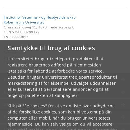
Institut for Veterinær- og Husdyrvidenskab
Københavns Universitet
Grønnegårdsvej 15, 1870 Frederiksberg C
GLN 5790000299379
CVR 29979812
Samtykke til brug af cookies
Kontakt:
Sekretariatet
ivh-mail
@
sund
.
ku
.
dk
Universitetet bruger tredjepartsprodukter til at
Tlf:
+45 35 33 27 60
registrere brugernes adfærd på hjemmesiden
(statistik) for løbende at forbedre vores service.
Desuden bruger universitetet tredjepartsprodukter til
KØBENHAVNS UNIVERSITET
markedsføring af for eksempel udvalgte uddannelser
eller kurser, til at personalisere annoncer og til at
KONTAKT
følge op på effekten af kampagner.
SERVICES
Klik på "Se cookies" for at se en liste over udbyderne
af de forskellige cookies, som kan blive gemt på din
FOR STUDERENDE OG ANSATTE
computer eller mobil, når du bruger universitetets
hjemmeside. Du kan selv vælge om du vil acceptere
JOB OG KARRIERE