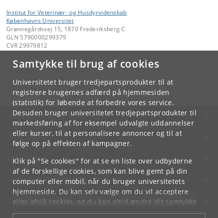
Institut for Veterinær- og Husdyrvidenskab
Københavns Universitet
Grønnegårdsvej 15, 1870 Frederiksberg C
GLN 5790000299379
CVR 29979812
Samtykke til brug af cookies
Kontakt:
Sekretariatet
ivh-mail
@
sund
.
ku
.
dk
Universitetet bruger tredjepartsprodukter til at
Tlf:
+45 35 33 27 60
registrere brugernes adfærd på hjemmesiden
(statistik) for løbende at forbedre vores service.
Desuden bruger universitetet tredjepartsprodukter til
KØBENHAVNS UNIVERSITET
markedsføring af for eksempel udvalgte uddannelser
eller kurser, til at personalisere annoncer og til at
KONTAKT
følge op på effekten af kampagner.
SERVICES
Klik på "Se cookies" for at se en liste over udbyderne
af de forskellige cookies, som kan blive gemt på din
FOR STUDERENDE OG ANSATTE
computer eller mobil, når du bruger universitetets
hjemmeside. Du kan selv vælge om du vil acceptere
JOB OG KARRIERE
eller afslå cookies, og du kan altid ændre dit samtykke
under
Cookie- og privatlivspolitik
som du finder i