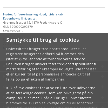
Institut for Veterinær- og Husdyrvidenskab
Københavns Universitet
Grønnegårdsvej 15, 1870 Frederiksberg C
GLN 5790000299379
CVR 29979812
Samtykke til brug af cookies
Kontakt:
Sekretariatet
ivh-mail
@
sund
.
ku
.
dk
Universitetet bruger tredjepartsprodukter til at
Tlf:
+45 35 33 27 60
registrere brugernes adfærd på hjemmesiden
(statistik) for løbende at forbedre vores service.
Desuden bruger universitetet tredjepartsprodukter til
KØBENHAVNS UNIVERSITET
markedsføring af for eksempel udvalgte uddannelser
eller kurser, til at personalisere annoncer og til at
KONTAKT
følge op på effekten af kampagner.
SERVICES
Klik på "Se cookies" for at se en liste over udbyderne
af de forskellige cookies, som kan blive gemt på din
FOR STUDERENDE OG ANSATTE
computer eller mobil, når du bruger universitetets
hjemmeside. Du kan selv vælge om du vil acceptere
JOB OG KARRIERE