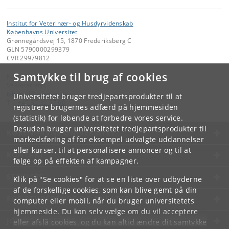
Institut for Veterinær- og Husdyrvidenskab
Københavns Universitet
Grønnegårdsvej 15, 1870 Frederiksberg C
GLN 5790000299379
CVR 29979812
Samtykke til brug af cookies
Kontakt:
Sekretariatet
ivh-mail
@
sund
.
ku
.
dk
Universitetet bruger tredjepartsprodukter til at
Tlf:
+45 35 33 27 60
registrere brugernes adfærd på hjemmesiden
(statistik) for løbende at forbedre vores service.
Desuden bruger universitetet tredjepartsprodukter til
KØBENHAVNS UNIVERSITET
markedsføring af for eksempel udvalgte uddannelser
eller kurser, til at personalisere annoncer og til at
KONTAKT
følge op på effekten af kampagner.
SERVICES
Klik på "Se cookies" for at se en liste over udbyderne
af de forskellige cookies, som kan blive gemt på din
FOR STUDERENDE OG ANSATTE
computer eller mobil, når du bruger universitetets
hjemmeside. Du kan selv vælge om du vil acceptere
JOB OG KARRIERE
eller afslå cookies, og du kan altid ændre dit samtykke