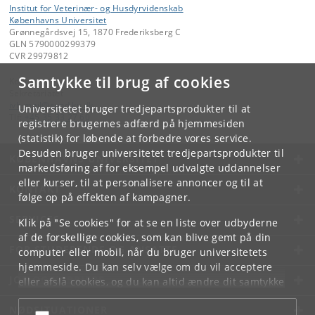
Institut for Veterinær- og Husdyrvidenskab
Københavns Universitet
Grønnegårdsvej 15, 1870 Frederiksberg C
GLN 5790000299379
CVR 29979812
Samtykke til brug af cookies
Kontakt:
Sekretariatet
ivh-mail
@
sund
.
ku
.
dk
Universitetet bruger tredjepartsprodukter til at
Tlf:
+45 35 33 27 60
registrere brugernes adfærd på hjemmesiden
(statistik) for løbende at forbedre vores service.
Desuden bruger universitetet tredjepartsprodukter til
KØBENHAVNS UNIVERSITET
markedsføring af for eksempel udvalgte uddannelser
eller kurser, til at personalisere annoncer og til at
KONTAKT
følge op på effekten af kampagner.
SERVICES
Klik på "Se cookies" for at se en liste over udbyderne
af de forskellige cookies, som kan blive gemt på din
FOR STUDERENDE OG ANSATTE
computer eller mobil, når du bruger universitetets
hjemmeside. Du kan selv vælge om du vil acceptere
JOB OG KARRIERE
eller afslå cookies, og du kan altid ændre dit samtykke
under
Cookie- og privatlivspolitik
som du finder i
NØDSITUATIONER
bunden af hver side.