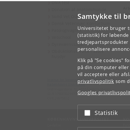
DNA test
Arb
Donation af anatomihunde
Lab
Samtykke til b
Sund Vet Diagnostik
Dansk Veterinær Konsortium
Universitetet bruger 
Patologivagten
(statistik) for løbend
Vetschool
tredjepartsprodukter t
Dyreværnssager
personalisere annonce
Obduktionsservice - Store
husdyr
Klik på "Se cookies" f
på din computer eller
vil acceptere eller af
Institut for Veterinær- og Husdyrvidenskab
privatlivspolitik
som du
Københavns Universitet
Grønnegårdsvej 15, 1870 Frederiksberg C
Googles privatlivspoli
GLN 5790000299379
CVR 29979812
Statistik
Acceptér eller afslå
KØBENHAVNS UNIVERSITET
KO
Ledelse
Fin