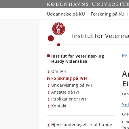
Start
Uddannelse på KU
Forskning på KU
Institut for Veteri
Institut for Veterinær- og
IVH
Husdyrvidenskab
Om IVH
A
Forskning på IVH
E
Undervisning på IVH
Ansatte på IVH
Lab
Publikationer IVH
Sek
Kontakt
Grø
E-m
Hjerteundersøgelser af hunde
Tel