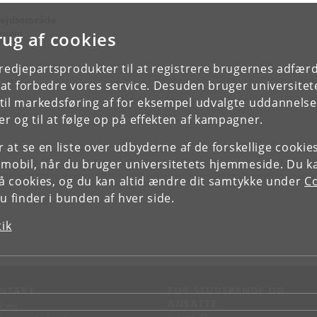
ejdsområde
orant
rug af cookies
tredjepartsprodukter til at registrere brugernes adfæ
e at forbedre vores service. Desuden bruger universitet
il markedsføring af for eksempel udvalgte uddannelser e
r og til at følge op på effekten af kampagner.
or at se en liste over udbyderne af de forskellige cooki
 mobil, når du bruger universitetets hjemmeside. Du k
slå cookies, og du kan altid ændre dit samtykke under
Co
 finder i bunden af hver side.
tik
NTAKT
FOR STUDERENDE OG
ANSATTE
d vej