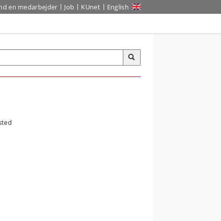
ind en medarbejder
Job
KUnet
English