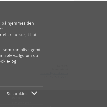
rd på hjemmesiden
et
ller kurser, til at
es, som kan blive gemt
an selv vælge om du
okie- og
Kontakt:
Sekretariatet
ivh-mail
@
sund
.
ku
.
dk
Tlf:
+45 35 33 27 60
Se cookies
WEB
Om websitet