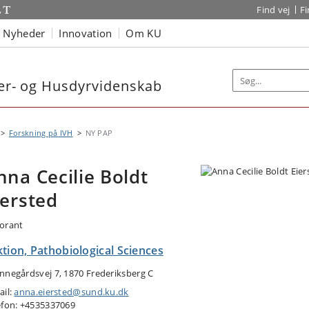
Find vej
F
Nyheder
Innovation
Om KU
nær- og Husdyrvidenskab
Forskning på IVH
NY PAP
nna Cecilie Boldt
iersted
orant
tion, Pathobiological Sciences
nnegårdsvej 7, 1870 Frederiksberg C
ail:
anna.eiersted@sund.ku.dk
efon: +4535337069