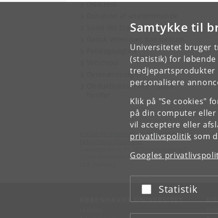
DNA test
Donation af anatomihunde
Samtykke til b
Sund Vet Diagnostik
Dansk Veterinær Konsortium
Universitetet bruger 
Patologivagten
(statistik) for løbend
Vetschool
tredjepartsprodukter t
Dyreværnssager
personalisere annonce
Obduktionsservice - Store
husdyr
Klik på "Se cookies" f
på din computer eller
vil acceptere eller af
Institut for Veterinær- og Husdyrvidenskab
privatlivspolitik
som du
Københavns Universitet
Grønnegårdsvej 15, 1870 Frederiksberg C
Googles privatlivspoli
GLN 5790000299379
CVR 29979812
Statistik
Acceptér eller afslå
KØBENHAVNS UNIVERSITET
KO
Ledelse
Fin