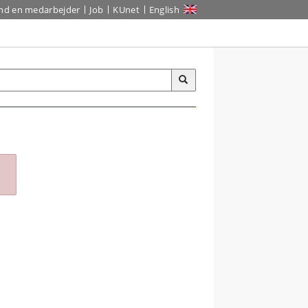
ind en medarbejder
Job
KUnet
English