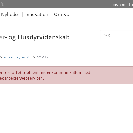
Find vej
F
Nyheder
Innovation
Om KU
nær- og Husdyrvidenskab
Forskning på IVH
NY PAP
er opstod et problem under kommunikation med
edarbejderwebservicen.