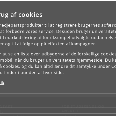
rug af cookies
tredjepartsprodukter til at registrere brugernes adfæ
e at forbedre vores service. Desuden bruger universitet
il markedsføring af for eksempel udvalgte uddannelser e
r og til at følge op på effekten af kampagner.
or at se en liste over udbyderne af de forskellige cooki
 mobil, når du bruger universitetets hjemmeside. Du k
slå cookies, og du kan altid ændre dit samtykke under
Co
 finder i bunden af hver side.
tik
NTAKT
FOR STUDERENDE OG
ANSATTE
d vej