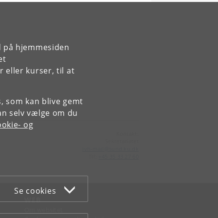
rd på hjemmesiden
et
ller kurser, til at
es, som kan blive gemt
an selv vælge om du
okie- og
Kontakt:
Sekretariatet
ivh-mail
@
sund
.
ku
.
dk
Tlf:
+45 35 33 27 60
Se cookies
WEB
Om websitet