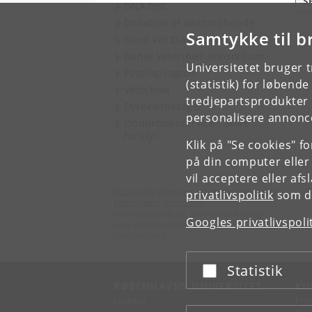
S
DNA test
Donation af anatomihunde
Samtykke til b
Sund Vet Diagnostik
Dansk Veterinær Konsortium
Universitetet bruger 
Patologivagten
(statistik) for løbend
Vetschool
tredjepartsprodukter t
Dyreværnssager
personalisere annonce
Obduktionsservice - Store
husdyr
Klik på "Se cookies" f
på din computer eller
vil acceptere eller af
Institut for Veterinær- og Husdyrvidenskab
privatlivspolitik
som du
Københavns Universitet
Grønnegårdsvej 15, 1870 Frederiksberg C
Googles privatlivspoli
GLN 5790000299379
CVR 29979812
Statistik
Acceptér eller afslå
KØBENHAVNS UNIVERSITET
KO
Ledelse
Fin