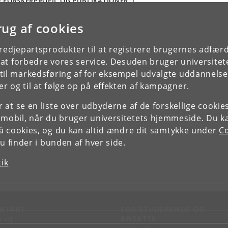
E FORSKERPROFIL OG PUBLIKATIONER
rug af cookies
tredjepartsprodukter til at registrere brugernes adfæ
e at forbedre vores service. Desuden bruger universitet
il markedsføring af for eksempel udvalgte uddannelser e
r og til at følge op på effekten af kampagner.
or at se en liste over udbyderne af de forskellige cooki
 mobil, når du bruger universitetets hjemmeside. Du k
slå cookies, og du kan altid ændre dit samtykke under
Co
 finder i bunden af hver side.
tik
NTAKT
FOR STUDERENDE OG
ANSATTE
d vej