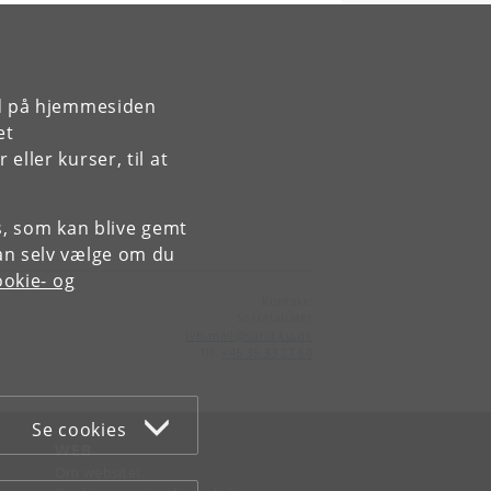
rd på hjemmesiden
et
ller kurser, til at
es, som kan blive gemt
an selv vælge om du
okie- og
Kontakt:
Sekretariatet
ivh-mail
@
sund
.
ku
.
dk
Tlf:
+45 35 33 27 60
Se cookies
WEB
Om websitet