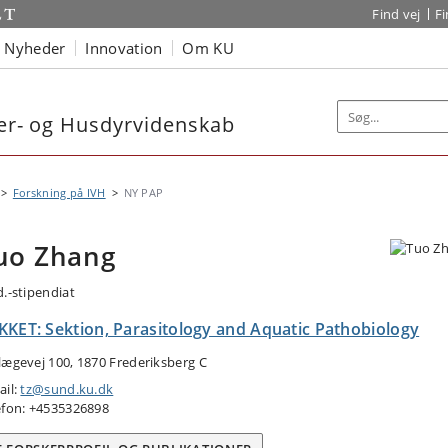
Find vej
F
Nyheder
Innovation
Om KU
nær- og Husdyrvidenskab
Forskning på IVH
NY PAP
uo Zhang
d.-stipendiat
KKET: Sektion, Parasitology and Aquatic Pathobiology
lægevej 100, 1870 Frederiksberg C
ail:
tz@sund.ku.dk
efon: +4535326898