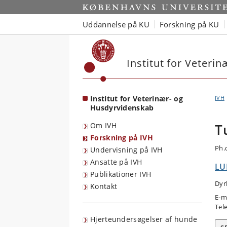
Start
Uddannelse på KU
Forskning på KU
Institut for Veteri
Institut for Veterinær- og
IVH
Husdyrvidenskab
Om IVH
T
Forskning på IVH
Ph.
Undervisning på IVH
Ansatte på IVH
LU
Publikationer IVH
Dyr
Kontakt
E-m
Tel
Hjerteundersøgelser af hunde