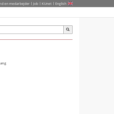
ind en medarbejder
Job
KUnet
English