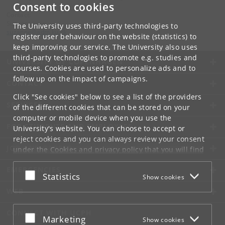
Consent to cookies
Contact:
Suzanne Løje
The University uses third-party technologies to
suzanne
@
adm
.
ku
.
dk
register user behaviour on the website (statistics) to
keep improving our service. The University also uses
third-party technologies to promote e.g. studies and
UNIVERSITY OF COPENHAGEN
courses. Cookies are used to personalize ads and to
follow up on the impact of campaigns.
CONTACT
Click "See cookies" below to see a list of the providers
SERVICES
of the different cookies that can be stored on your
computer or mobile device when you use the
FOR STUDENTS AND EMPLOYEES
University's website. You can choose to accept or
reject cookies and you can always review your consent
JOB AND CAREER
under the
Cookies and privacy policy
that you will find
at the bottom of each page.
EMERGENCIES
Accept or reject
Statistics
Show cookies
Google privacy policy
WEB
CONNECT WITH UCPH
Accept or reject
Marketing
Show cookies