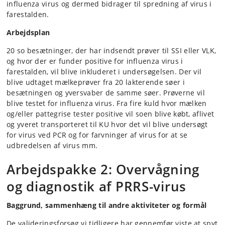
influenza virus og dermed bidrager til spredning af virus i
farestalden.
Arbejdsplan
20 so besætninger, der har indsendt prøver til SSI eller VLK,
og hvor der er funder positive for influenza virus i
farestalden, vil blive inkluderet i undersøgelsen. Der vil
blive udtaget mælkeprøver fra 20 lakterende søer i
besætningen og yversvaber de samme søer. Prøverne vil
blive testet for influenza virus. Fra fire kuld hvor mælken
og/eller pattegrise tester positive vil soen blive købt, aflivet
og yveret transporteret til KU hvor det vil blive undersøgt
for virus ved PCR og for farvninger af virus for at se
udbredelsen af virus mm.
Arbejdspakke 2: Overvågning
og diagnostik af PRRS-virus
Baggrund, sammenhæng til andre aktiviteter og formål
De valideringsforsøg vi tidligere har gennemfør viste at spyt