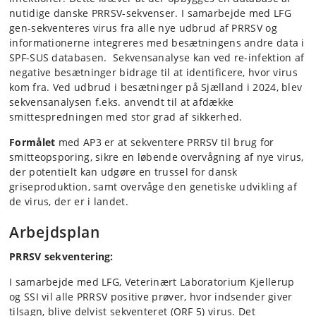
nutidige danske PRRSV-sekvenser. I samarbejde med LFG
gen-sekventeres virus fra alle nye udbrud af PRRSV og
informationerne integreres med besætningens andre data i
SPF-SUS databasen. Sekvensanalyse kan ved re-infektion af
negative besætninger bidrage til at identificere, hvor virus
kom fra. Ved udbrud i besætninger på Sjælland i 2024, blev
sekvensanalysen f.eks. anvendt til at afdække
smittespredningen med stor grad af sikkerhed.
Formålet
med AP3 er at sekventere PRRSV til brug for
smitteopsporing, sikre en løbende overvågning af nye virus,
der potentielt kan udgøre en trussel for dansk
griseproduktion, samt overvåge den genetiske udvikling af
de virus, der er i landet.
Arbejdsplan
PRRSV sekventering:
I samarbejde med LFG, Veterinært Laboratorium Kjellerup
og SSI vil alle PRRSV positive prøver, hvor indsender giver
tilsagn, blive delvist sekventeret (ORF 5) virus. Det