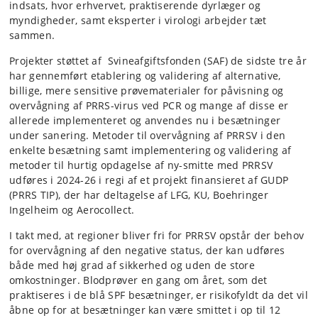
indsats, hvor erhvervet, praktiserende dyrlæger og
myndigheder, samt eksperter i virologi arbejder tæt
sammen.
Projekter støttet af Svineafgiftsfonden (SAF) de sidste tre år
har gennemført etablering og validering af alternative,
billige, mere sensitive prøvematerialer for påvisning og
overvågning af PRRS-virus ved PCR og mange af disse er
allerede implementeret og anvendes nu i besætninger
under sanering. Metoder til overvågning af PRRSV i den
enkelte besætning samt implementering og validering af
metoder til hurtig opdagelse af ny-smitte med PRRSV
udføres i 2024-26 i regi af et projekt finansieret af GUDP
(PRRS TIP), der har deltagelse af LFG, KU, Boehringer
Ingelheim og Aerocollect.
I takt med, at regioner bliver fri for PRRSV opstår der behov
for overvågning af den negative status, der kan udføres
både med høj grad af sikkerhed og uden de store
omkostninger. Blodprøver en gang om året, som det
praktiseres i de blå SPF besætninger, er risikofyldt da det vil
åbne op for at besætninger kan være smittet i op til 12