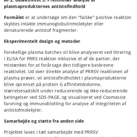
plasmaprodukternes antistofindhold
Formålet
er at undersøge om den "falske" positive reaktion
skyldes intakte immunoglobulinmolekyler eller
denaturerede antistof fragmenter.
Eksperimentelt design og metoder
Forskellige plasma batches vil blive analyseret ved titrering
i ELISA for PRRS reaktion inklusive et af de partier, der
mistænkes for at forårsage den tidligere beskrevne
reaktivitet. Ud over direkte analyse af PRRSV reaktionen af
plasma prøver, vil antistofindholdet i plasmaprodukterne
blive oprenset på protein G affinitetskolonne,
størrelsesadskilt under reducerende og ikke-reducerende
betingelser ved SDS-PAGE, og visualiseret ved Coomassie
farvning og immunoblotting for analyse af integriteten af
antistofmolekyler.
Samarbejde og støtte fra anden side
Projektet laves i tæt samarbejde med PRRSV