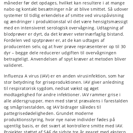
måneder før det opdages, hvilket kan resultere i at mange
nabo og kontakt besætninger når at blive smittet. Så udover
systemer til tidlig erkendelse af smitte ved viruspåvisning
og ændringer i produktionstal vil det være hensigtsmæssigt
med en intensiveret serologisk overvågning. Udtagning af
blodprøver er dyrt, da det kræver veterinærfaglig bistand.
Fordelen ved spytprøver er, at de kan udtages af
producenten selv, og at hver prøve repræsenterer op til 30
dyr – begge dele reducerer udgiften til overvågningen
betragteligt. Anvendelsen af spyt kræver at metoden bliver
valideret.
Influenza A virus (IAV) er en anden virusinfektion, som har
stor betydning for griseproduktionen. IAV giver anledning
til respiratorisk sygdom, nedsat vækst og øget
modtagelighed for andre infektioner. IAV rammer grise i
alle aldersgrupper, men med størst prævalens i farestalden
og smågrisestalden, og IAV bidrager således til
pattegrisedødeligheden. Grundet moderne
produktionsstyring, hvor nye naive individer fødes på
ugentlig basis, er det svært at kontrollere smitte med IAV.
Projekter støttet af SAF de sidste tre år gearet med ekstern