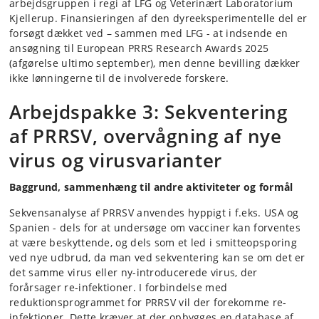
arbejdsgruppen i regi af LFG og Veterinært Laboratorium
Kjellerup. Finansieringen af den dyreeksperimentelle del er
forsøgt dækket ved – sammen med LFG - at indsende en
ansøgning til European PRRS Research Awards 2025
(afgørelse ultimo september), men denne bevilling dækker
ikke lønningerne til de involverede forskere.
Arbejdspakke 3: Sekventering
af PRRSV, overvågning af nye
virus og virusvarianter
Baggrund, sammenhæng til andre aktiviteter og formål
Sekvensanalyse af PRRSV anvendes hyppigt i f.eks. USA og
Spanien - dels for at undersøge om vacciner kan forventes
at være beskyttende, og dels som et led i smitteopsporing
ved nye udbrud, da man ved sekventering kan se om det er
det samme virus eller ny-introducerede virus, der
forårsager re-infektioner. I forbindelse med
reduktionsprogrammet for PRRSV vil der forekomme re-
infektioner. Dette kræver at der opbygges en database af