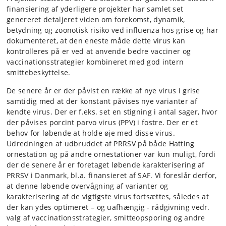
finansiering af yderligere projekter har samlet set
genereret detaljeret viden om forekomst, dynamik,
betydning og zoonotisk risiko ved influenza hos grise og har
dokumenteret, at den eneste måde dette virus kan
kontrolleres på er ved at anvende bedre vacciner og
vaccinationsstrategier kombineret med god intern
smittebeskyttelse.
De senere år er der påvist en række af nye virus i grise
samtidig med at der konstant påvises nye varianter af
kendte virus. Der er f.eks. set en stigning i antal sager, hvor
der påvises porcint parvo virus (PPV) i fostre. Der er et
behov for løbende at holde øje med disse virus.
Udredningen af udbruddet af PRRSV på både Hatting
ornestation og på andre ornestationer var kun muligt, fordi
der de senere år er foretaget løbende karakterisering af
PRRSV i Danmark, bl.a. finansieret af SAF. Vi foreslår derfor,
at denne løbende overvågning af varianter og
karakterisering af de vigtigste virus fortsættes, således at
der kan ydes optimeret – og uafhængig - rådgivning vedr.
valg af vaccinationsstrategier, smitteopsporing og andre