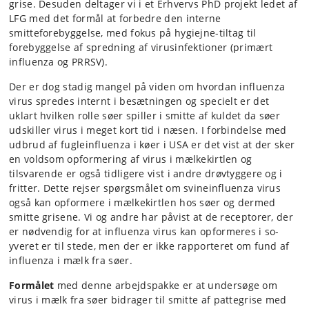
grise. Desuden deltager vi i et Erhvervs PhD projekt ledet af
LFG med det formål at forbedre den interne
smitteforebyggelse, med fokus på hygiejne-tiltag til
forebyggelse af spredning af virusinfektioner (primært
influenza og PRRSV).
Der er dog stadig mangel på viden om hvordan influenza
virus spredes internt i besætningen og specielt er det
uklart hvilken rolle søer spiller i smitte af kuldet da søer
udskiller virus i meget kort tid i næsen. I forbindelse med
udbrud af fugleinfluenza i køer i USA er det vist at der sker
en voldsom opformering af virus i mælkekirtlen og
tilsvarende er også tidligere vist i andre drøvtyggere og i
fritter. Dette rejser spørgsmålet om svineinfluenza virus
også kan opformere i mælkekirtlen hos søer og dermed
smitte grisene. Vi og andre har påvist at de receptorer, der
er nødvendig for at influenza virus kan opformeres i so-
yveret er til stede, men der er ikke rapporteret om fund af
influenza i mælk fra søer.
Formålet
med denne arbejdspakke er at undersøge om
virus i mælk fra søer bidrager til smitte af pattegrise med