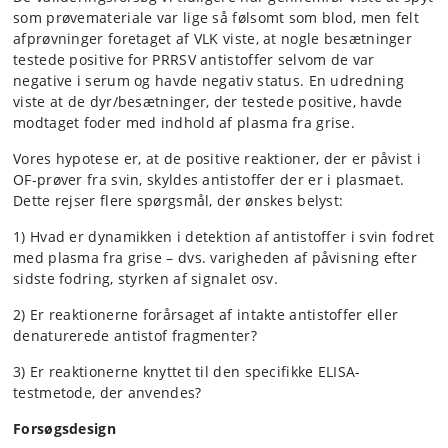
som prøvemateriale var lige så følsomt som blod, men felt
afprøvninger foretaget af VLK viste, at nogle besætninger
testede positive for PRRSV antistoffer selvom de var
negative i serum og havde negativ status. En udredning
viste at de dyr/besætninger, der testede positive, havde
modtaget foder med indhold af plasma fra grise.
Vores hypotese er, at de positive reaktioner, der er påvist i
OF-prøver fra svin, skyldes antistoffer der er i plasmaet.
Dette rejser flere spørgsmål, der ønskes belyst:
1) Hvad er dynamikken i detektion af antistoffer i svin fodret
med plasma fra grise – dvs. varigheden af påvisning efter
sidste fodring, styrken af signalet osv.
2) Er reaktionerne forårsaget af intakte antistoffer eller
denaturerede antistof fragmenter?
3) Er reaktionerne knyttet til den specifikke ELISA-
testmetode, der anvendes?
Forsøgsdesign