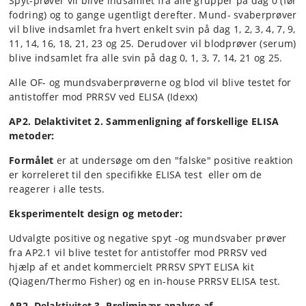
Spyt-prøver vil blive indsamlet fra alle grupper på dag 0 (før
fodring) og to gange ugentligt derefter. Mund- svaberprøver
vil blive indsamlet fra hvert enkelt svin på dag 1, 2, 3, 4, 7, 9,
11, 14, 16, 18, 21, 23 og 25. Derudover vil blodprøver (serum)
blive indsamlet fra alle svin på dag 0, 1, 3, 7, 14, 21 og 25.
Alle OF- og mundsvaberprøverne og blod vil blive testet for
antistoffer mod PRRSV ved ELISA (Idexx)
AP2. Delaktivitet 2. Sammenligning af forskellige ELISA
metoder:
Formålet
er at undersøge om den "falske" positive reaktion
er korreleret til den specifikke ELISA test eller om de
reagerer i alle tests.
Eksperimentelt design og metoder:
Udvalgte positive og negative spyt -og mundsvaber prøver
fra AP2.1 vil blive testet for antistoffer mod PRRSV ved
hjælp af et andet kommercielt PRRSV SPYT ELISA kit
(Qiagen/Thermo Fisher) og en in-house PRRSV ELISA test.
AP2. Delaktivitet 3. Preliminær analyse af