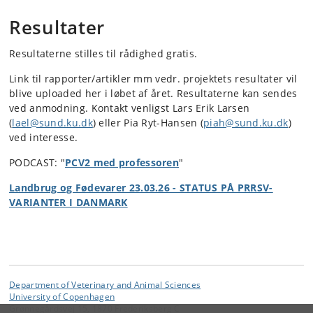
Resultater
Resultaterne stilles til rådighed gratis.
Link til rapporter/artikler mm vedr. projektets resultater vil
blive uploaded her i løbet af året. Resultaterne kan sendes
ved anmodning. Kontakt venligst Lars Erik Larsen
(
lael@sund.ku.dk
) eller Pia Ryt-Hansen (
piah@sund.ku.dk
)
ved interesse.
PODCAST: "
PCV2 med professoren
"
Landbrug og Fødevarer 23.03.26 - STATUS PÅ PRRSV-
VARIANTER I DANMARK
Department of Veterinary and Animal Sciences
University of Copenhagen
Grønnegårdsvej 15, 1870 Frederiksberg C