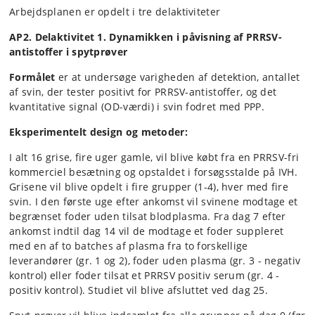
Arbejdsplanen er opdelt i tre delaktiviteter
AP2. Delaktivitet 1. Dynamikken i påvisning af PRRSV-
antistoffer i spytprøver
Formålet
er at undersøge varigheden af detektion, antallet
af svin, der tester positivt for PRRSV-antistoffer, og det
kvantitative signal (OD-værdi) i svin fodret med PPP.
Eksperimentelt design og metoder:
I alt 16 grise, fire uger gamle, vil blive købt fra en PRRSV-fri
kommerciel besætning og opstaldet i forsøgsstalde på IVH.
Grisene vil blive opdelt i fire grupper (1-4), hver med fire
svin. I den første uge efter ankomst vil svinene modtage et
begrænset foder uden tilsat blodplasma. Fra dag 7 efter
ankomst indtil dag 14 vil de modtage et foder suppleret
med en af to batches af plasma fra to forskellige
leverandører (gr. 1 og 2), foder uden plasma (gr. 3 - negativ
kontrol) eller foder tilsat et PRRSV positiv serum (gr. 4 -
positiv kontrol). Studiet vil blive afsluttet ved dag 25.