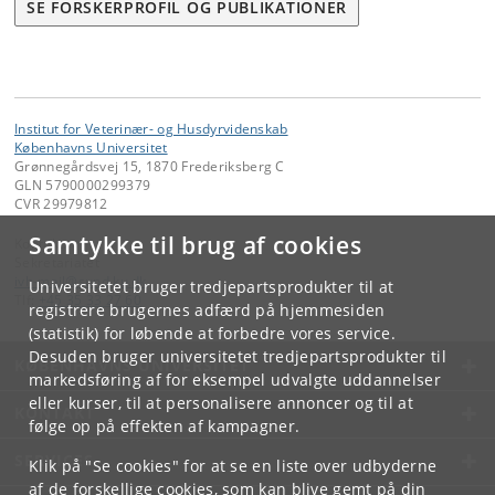
SE FORSKERPROFIL OG PUBLIKATIONER
Institut for Veterinær- og Husdyrvidenskab
Københavns Universitet
Grønnegårdsvej 15, 1870 Frederiksberg C
GLN 5790000299379
CVR 29979812
Samtykke til brug af cookies
Kontakt:
Sekretariatet
ivh-mail
@
sund
.
ku
.
dk
Universitetet bruger tredjepartsprodukter til at
Tlf:
+45 35 33 27 60
registrere brugernes adfærd på hjemmesiden
(statistik) for løbende at forbedre vores service.
Desuden bruger universitetet tredjepartsprodukter til
KØBENHAVNS UNIVERSITET
markedsføring af for eksempel udvalgte uddannelser
eller kurser, til at personalisere annoncer og til at
KONTAKT
følge op på effekten af kampagner.
SERVICES
Klik på "Se cookies" for at se en liste over udbyderne
af de forskellige cookies, som kan blive gemt på din