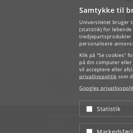
Samtykke til b
Universitetet bruger 
(statistik) for løbend
tredjepartsprodukter t
personalisere annonce
Klik på "Se cookies" f
på din computer eller
vil acceptere eller af
Institut for Veterinær- og Husdyrvidenskab
privatlivspolitik
som du
Københavns Universitet
Grønnegårdsvej 15, 1870 Frederiksberg C
Googles privatlivspoli
GLN 5790000299379
CVR 29979812
Statistik
Acceptér eller afslå
KØBENHAVNS UNIVERSITET
KO
Ledelse
Fin
Administration
Fin
Markedsfør
Acceptér eller afslå
Fakulteter
Kon