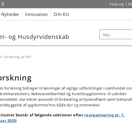
Find vej
F
Nyheder
Innovation
Om KU
nær- og Husdyrvidenskab
Forskning på IVH
orskning
es forskning bidrager til løsninger af vigtige udfordringer i samfundet s
ibiotikaresistens, fødevaresikkerhed og livsstilssygdomme. Vi udvikler
emodeller, der bliver anvendt til forbedring af dyrevelfærd samt behandl
forebyggelse af sygdomme hos både dyr og mennesker.
tituttet består af følgende sektioner efter
reorganisering pr. 1.
uar 2025
: