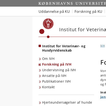
Start
Uddannelse på KU
Forskning på KU
Institut for Veteri
Institut for Veterinær- og
IVH
Husdyrvidenskab
Om IVH
F
Forskning på IVH
Undervisning på IVH
Vor
ant
Ansatte på IVH
dyr
Publikationer IVH
og 
Kontakt
Ins
jan
Hjerteundersøgelser af hunde