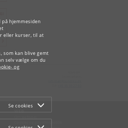
GI
rd på hjemmesiden
et
ller kurser, til at
es, som kan blive gemt
an selv vælge om du
okie- og
Kontakt:
Sekretariatet
ivh-mail
@
sund
.
ku
.
dk
Tlf:
+45 35 33 27 60
Se cookies
WEB
Om websitet
Cookies og privatlivspolitik
Se cookies
Tilgængelighedserklæring