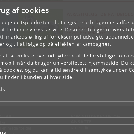
rug af cookies
PARASITOLOGI OG PATOBIOLO
forskningen er dedikeret til at
tredjepartsprodukter til at registrere brugernes adfæ
forbedre sundhed hos mennesker
e at forbedre vores service. Desuden bruger universitet
og dyr, herunder fisk
il markedsføring af for eksempel udvalgte uddannelser e
r og til at følge op på effekten af kampagner.
or at se en liste over udbyderne af de forskellige cooki
 mobil, når du bruger universitetets hjemmeside. Du k
slå cookies, og du kan altid ændre dit samtykke under
Co
 finder i bunden af hver side.
tik
NTAKT
FOR STUDERENDE OG
ANSATTE
d vej
KUnet
d en medarbejder
ing
takt KU