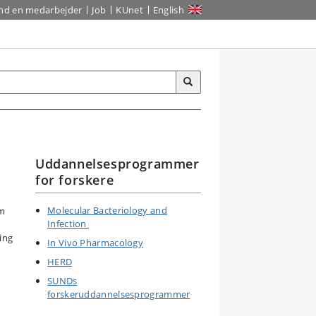
ind en medarbejder
Job
KUnet
English
Uddannelsesprogrammer
for forskere
Molecular Bacteriology and
om
Infection
ing
In Vivo Pharmacology
HERD
SUNDs
forskeruddannelsesprogrammer