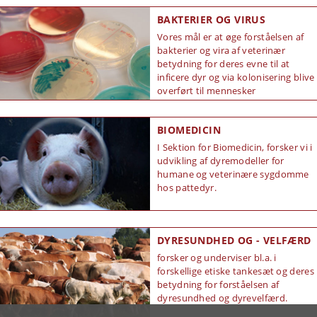
BAKTERIER OG VIRUS
Vores mål er at øge forståelsen af ​​
bakterier og vira af veterinær
betydning for deres evne til at
inficere dyr og via kolonisering blive
overført til mennesker
BIOMEDICIN
I Sektion for Biomedicin, forsker vi i
udvikling af dyremodeller for
humane og veterinære sygdomme
hos pattedyr.
DYRESUNDHED OG - VELFÆRD
forsker og underviser bl.a. i
forskellige etiske tankesæt og deres
betydning for forståelsen af
dyresundhed og dyrevelfærd.