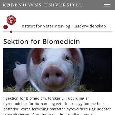
Start
Toggl
Institut for Veterinær- og Husdyrvidenskab
Sektion for Biomedicin
I Sektion for Biomedicin, forsker vi i udvikling af
dyremodeller for humane og veterinære sygdomme hos
pattedyr. Vores forskning omfatter dyrevelfærd i og udenfor
laboratorierne. Vi underviser i de grundlæggende