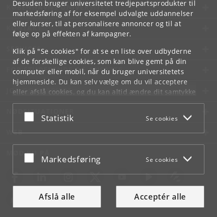
Desuden bruger universitetet tredjepartsprodukter til
KØBENHAVNS UNIVERSITET
markedsføring af for eksempel udvalgte uddannelser
eller kurser, til at personalisere annoncer og til at
KONTAKT
følge op på effekten af kampagner.
SERVICES
Klik på "Se cookies" for at se en liste over udbyderne
af de forskellige cookies, som kan blive gemt på din
FOR STUDERENDE OG ANSATTE
computer eller mobil, når du bruger universitetets
hjemmeside. Du kan selv vælge om du vil acceptere
JOB OG KARRIERE
eller afslå cookies, og du kan altid ændre dit samtykke
under
Cookie- og privatlivspolitik
som du finder i
NØDSITUATIONER
bunden af hver side.
Acceptér eller afslå
Statistik
Se cookies
Googles privatlivspolitik
WEB
MØD KU PÅ
Acceptér eller afslå
Markedsføring
Se cookies
Afslå alle
Acceptér alle