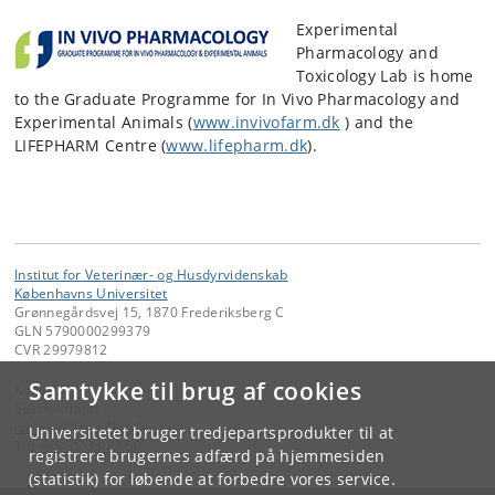
Experimental
Pharmacology and
Toxicology Lab is home
to the Graduate Programme for In Vivo Pharmacology and
Experimental Animals (
www.invivofarm.dk
) and the
LIFEPHARM Centre (
www.lifepharm.dk
).
Institut for Veterinær- og Husdyrvidenskab
Københavns Universitet
Grønnegårdsvej 15, 1870 Frederiksberg C
GLN 5790000299379
CVR 29979812
Samtykke til brug af cookies
Kontakt:
Sekretariatet
ivh-mail
@
sund
.
ku
.
dk
Universitetet bruger tredjepartsprodukter til at
Tlf:
+45 35 33 27 60
registrere brugernes adfærd på hjemmesiden
(statistik) for løbende at forbedre vores service.