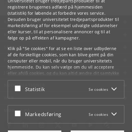
Universitetet bruger tredjepartsprodukter til at
Tlf:
+45 35 33 27 60
registrere brugernes adfærd på hjemmesiden
(statistik) for løbende at forbedre vores service.
Desuden bruger universitetet tredjepartsprodukter til
KØBENHAVNS UNIVERSITET
markedsføring af for eksempel udvalgte uddannelser
eller kurser, til at personalisere annoncer og til at
KONTAKT
følge op på effekten af kampagner.
SERVICES
Klik på "Se cookies" for at se en liste over udbyderne
af de forskellige cookies, som kan blive gemt på din
FOR STUDERENDE OG ANSATTE
computer eller mobil, når du bruger universitetets
hjemmeside. Du kan selv vælge om du vil acceptere
JOB OG KARRIERE
eller afslå cookies, og du kan altid ændre dit samtykke
under
Cookie- og privatlivspolitik
som du finder i
NØDSITUATIONER
bunden af hver side.
Acceptér eller afslå
Statistik
Se cookies
Googles privatlivspolitik
WEB
MØD KU PÅ
Acceptér eller afslå
Markedsføring
Se cookies