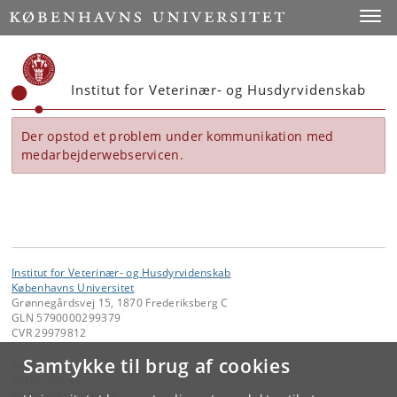
Start
Toggl
Institut for Veterinær- og Husdyrvidenskab
Der opstod et problem under kommunikation med
medarbejderwebservicen.
Institut for Veterinær- og Husdyrvidenskab
Københavns Universitet
Grønnegårdsvej 15, 1870 Frederiksberg C
GLN 5790000299379
CVR 29979812
Samtykke til brug af cookies
Kontakt:
Sekretariatet
ivh-mail
@
sund
.
ku
.
dk