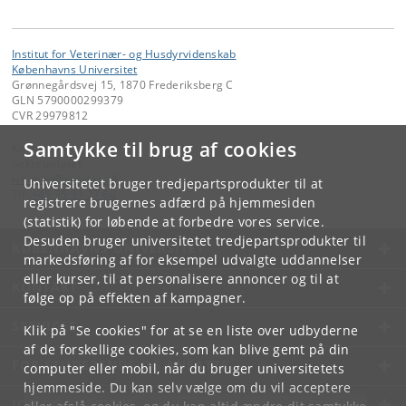
Institut for Veterinær- og Husdyrvidenskab
Københavns Universitet
Grønnegårdsvej 15, 1870 Frederiksberg C
GLN 5790000299379
CVR 29979812
Samtykke til brug af cookies
Kontakt:
Sekretariatet
ivh-mail
@
sund
.
ku
.
dk
Universitetet bruger tredjepartsprodukter til at
Tlf:
+45 35 33 27 60
registrere brugernes adfærd på hjemmesiden
(statistik) for løbende at forbedre vores service.
Desuden bruger universitetet tredjepartsprodukter til
KØBENHAVNS UNIVERSITET
markedsføring af for eksempel udvalgte uddannelser
eller kurser, til at personalisere annoncer og til at
KONTAKT
følge op på effekten af kampagner.
SERVICES
Klik på "Se cookies" for at se en liste over udbyderne
af de forskellige cookies, som kan blive gemt på din
FOR STUDERENDE OG ANSATTE
computer eller mobil, når du bruger universitetets
hjemmeside. Du kan selv vælge om du vil acceptere
JOB OG KARRIERE