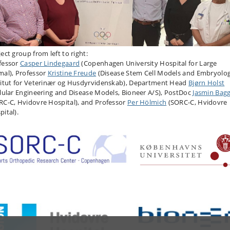
ect group from left to right:
fessor
Casper Lindegaard
(Copenhagen University Hospital for Large
mal), Professor
Kristine Freude
(Disease Stem Cell Models and Embryolog
titut for Veterinær og Husdyrvidenskab), Department Head
Bjørn Holst
llular Engineering and Disease Models, Bioneer A/S), PostDoc
Jasmin Bag
RC-C, Hvidovre Hospital), and Professor
Per Hölmich
(SORC-C, Hvidovre
ital).