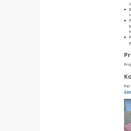
s
B
r
P
b
h
P
p
Pr
Pro
Ko
Per
(
ja