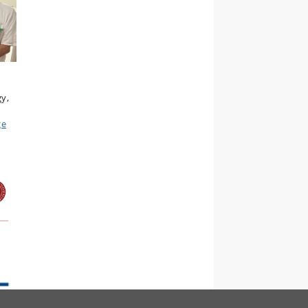
y,
ge