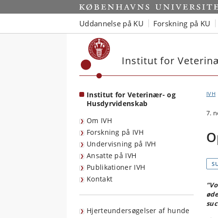
Start
Uddannelse på KU
Forskning på KU
Institut for Veteri
Institut for Veterinær- og
IVH
Husdyrvidenskab
7. 
Om IVH
Forskning på IVH
O
Undervisning på IVH
Ansatte på IVH
S
Publikationer IVH
Kontakt
”Vo
øde
suc
Hjerteundersøgelser af hunde