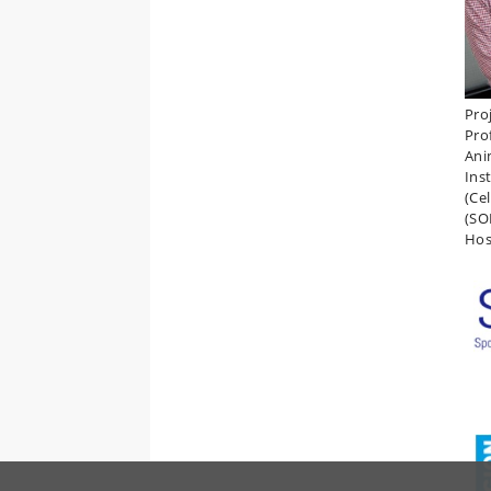
Proj
Pro
Ani
Ins
(Ce
(SO
Hosp