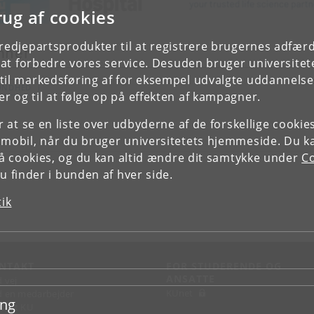
rug af cookies
tredjepartsprodukter til at registrere brugernes adfæ
mner
e at forbedre vores service. Desuden bruger universitet
il markedsføring af for eksempel udvalgte uddannelser e
UNDHED
r og til at følge op på effekten af kampagner.
or at se en liste over udbyderne af de forskellige cooki
 mobil, når du bruger universitetets hjemmeside. Du k
slå cookies, og du kan altid ændre dit samtykke under
Co
 finder i bunden af hver side.
tik
NTAKT
FOR STUDERENDE OG
ANSATTE
d vej
KUnet
d en medarbejder
ing
takt KU