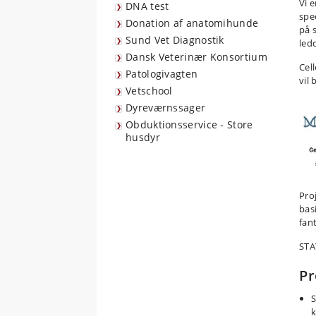
Vi e
DNA test
spe
Donation af anatomihunde
på 
Sund Vet Diagnostik
led
Dansk Veterinær Konsortium
Cel
Patologivagten
vil 
Vetschool
Dyreværnssager
Obduktionsservice - Store
husdyr
Pro
bas
fan
STA
Pr
S
k