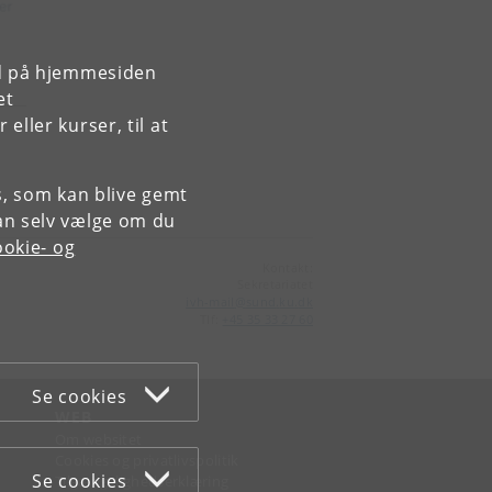
rd på hjemmesiden
et
ller kurser, til at
es, som kan blive gemt
an selv vælge om du
okie- og
Kontakt:
Sekretariatet
ivh-mail
@
sund
.
ku
.
dk
Tlf:
+45 35 33 27 60
Se cookies
WEB
Om websitet
Cookies og privatlivspolitik
Se cookies
Tilgængelighedserklæring