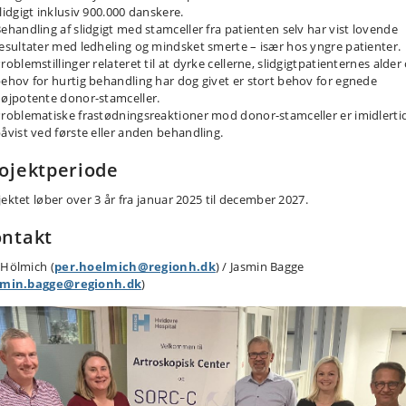
lidgigt inklusiv 900.000 danskere.
ehandling af slidgigt med stamceller fra patienten selv har vist lovende
esultater med ledheling og mindsket smerte – især hos yngre patienter.
roblemstillinger relateret til at dyrke cellerne, slidgigtpatienternes alder
ehov for hurtig behandling har dog givet er stort behov for egnede
øjpotente donor-stamceller.
roblematiske frastødningsreaktioner mod donor-stamceller er imidlerti
åvist ved første eller anden behandling.
ojektperiode
jektet løber over 3 år fra januar 2025 til december 2027.
ntakt
 Hölmich (
per.hoelmich@regionh.dk
) / Jasmin Bagge
smin.bagge@regionh.dk
)