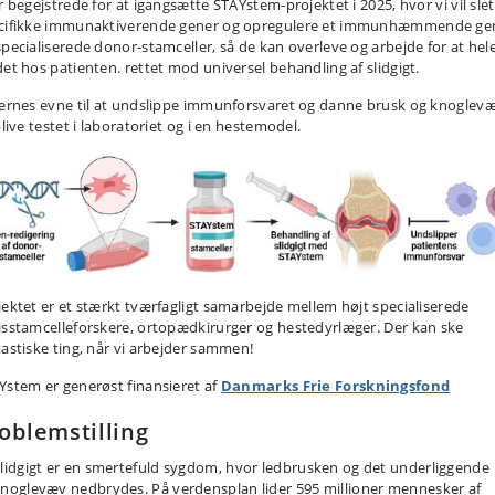
r begejstrede for at igangsætte STAYstem-projektet i 2025, hvor vi vil sle
cifikke immunaktiverende gener og opregulere et immunhæmmende ge
specialiserede donor-stamceller, så de kan overleve og arbejde for at hel
det hos patienten. rettet mod universel behandling af slidgigt.
lernes evne til at undslippe immunforsvaret og danne brusk og knoglev
blive testet i laboratoriet og i en hestemodel.
jektet er et stærkt tværfagligt samarbejde mellem højt specialiserede
isstamcelleforskere, ortopædkirurger og hestedyrlæger. Der kan ske
tastiske ting, når vi arbejder sammen!
Ystem er generøst finansieret af
Danmarks Frie Forskningsfond
oblemstilling
lidgigt er en smertefuld sygdom, hvor ledbrusken og det underliggende
noglevæv nedbrydes. På verdensplan lider 595 millioner mennesker af