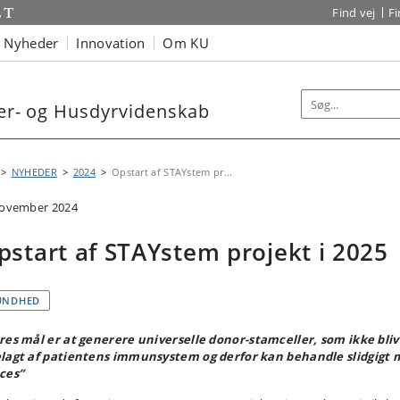
Find vej
F
Nyheder
Innovation
Om KU
nær- og Husdyrvidenskab
NYHEDER
2024
Opstart af STAYstem pr...
november 2024
pstart af STAYstem projekt i 2025
UNDHED
res mål er at generere universelle donor-stamceller, som ikke bliv
lagt af patientens immunsystem og derfor kan behandle slidgigt
ces”