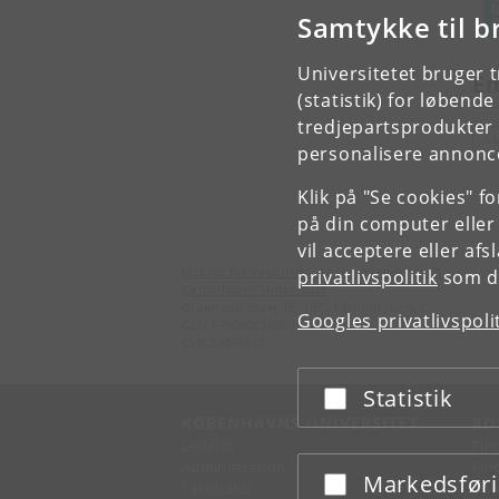
Samtykke til b
Universitetet bruger 
E
(statistik) for løbend
tredjepartsprodukter t
S
personalisere annonce
Klik på "Se cookies" f
på din computer eller
vil acceptere eller af
Institut for Veterinær- og Husdyrvidenskab
privatlivspolitik
som du
Københavns Universitet
Grønnegårdsvej 15, 1870 Frederiksberg C
Googles privatlivspoli
GLN 5790000299379
CVR 29979812
Statistik
Acceptér eller afslå
KØBENHAVNS UNIVERSITET
KO
Ledelse
Fin
Administration
Fin
Markedsfør
Acceptér eller afslå
Fakulteter
Kon