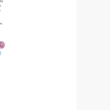
tte
n
e
æv