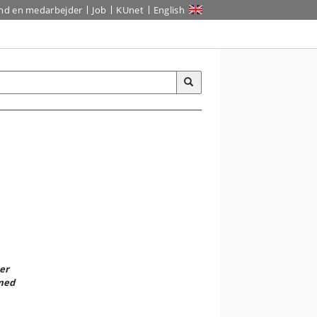
ind en medarbejder
Job
KUnet
English
er
 med