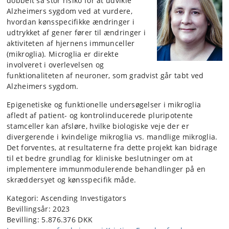
dobbelt så stor risiko for at udvikle
Alzheimers sygdom ved at vurdere,
hvordan kønsspecifikke ændringer i
udtrykket af gener fører til ændringer i
aktiviteten af ​​hjernens immunceller
(mikroglia). Microglia er direkte
involveret i overlevelsen og
funktionaliteten af ​​neuroner, som gradvist går tabt ved
Alzheimers sygdom.
Epigenetiske og funktionelle undersøgelser i mikroglia
afledt af patient- og kontrolinducerede pluripotente
stamceller kan afsløre, hvilke biologiske veje der er
divergerende i kvindelige mikroglia vs. mandlige mikroglia.
Det forventes, at resultaterne fra dette projekt kan bidrage
til et bedre grundlag for kliniske beslutninger om at
implementere immunmodulerende behandlinger på en
skræddersyet og kønsspecifik måde.
Kategori:
Ascending Investigators
Bevillingsår:
2023
Bevilling:
5.876.376 DKK