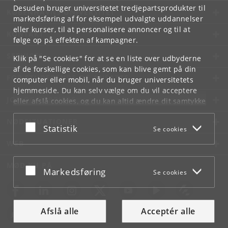
Desuden bruger universitetet tredjepartsprodukter til
KØBENHAVNS UNIVERSITET
markedsføring af for eksempel udvalgte uddannelser
eller kurser, til at personalisere annoncer og til at
KONTAKT
følge op på effekten af kampagner.
SERVICES
Klik på "Se cookies" for at se en liste over udbyderne
af de forskellige cookies, som kan blive gemt på din
FOR STUDERENDE OG ANSATTE
computer eller mobil, når du bruger universitetets
hjemmeside. Du kan selv vælge om du vil acceptere
JOB OG KARRIERE
eller afslå cookies, og du kan altid ændre dit samtykke
under
Cookie- og privatlivspolitik
som du finder i
NØDSITUATIONER
bunden af hver side.
Acceptér eller afslå
Statistik
Se cookies
Googles privatlivspolitik
WEB
MØD KU PÅ
Acceptér eller afslå
Markedsføring
Se cookies
Afslå alle
Acceptér alle